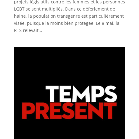
projets législatifs contre les femmes et les personnes
LGBT se sont multipliés. Dans ce déferlement de
haine, la population transgenre est particulièrement
visée, puisque la moins bien protégée. Le 8 mai, la
RTS relevait...