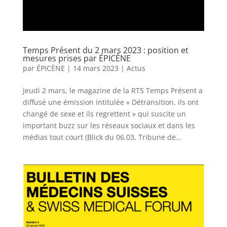
Temps Présent du 2 mars 2023 : position et
mesures prises par ÉPICÈNE
par
ÉPICÈNE
|
14 mars 2023
|
Actus
Jeudi 2 mars, le magazine de la RTS Temps Présent a
diffusé une émission intitulée « Détransition, ils ont
changé de sexe et ils regrettent » qui suscite un
important buzz sur les réseaux sociaux et dans les
médias tout court (Blick du 06.03, Tribune de...