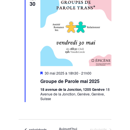
30
Mis
30 mai 2025 à 18h30
-
21h00
en
Groupe de Parole mai 2025
avant
18 avenue de la Jonction, 1205 Genève
18
Avenue de la Jonction, Genève, Genève,
Suisse
Évènements
Aujourd’hui
suivants
Évènements
précédents