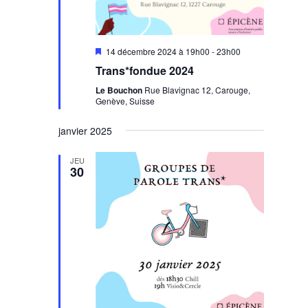
Mis
14 décembre 2024 à 19h00
-
23h00
en
Trans*fondue 2024
avant
Le Bouchon
Rue Blavignac 12, Carouge,
Genève, Suisse
janvier 2025
JEU
30