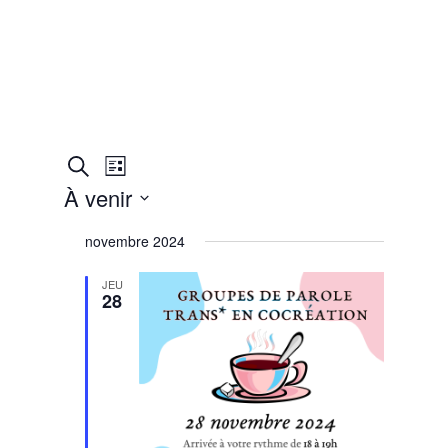
Recherche
Navigation
Recherche
Liste
de
et
À venir
vues
navigation
Évènement
Sélectionnez
de
novembre 2024
une
vues
date.
JEU
Évènements
28