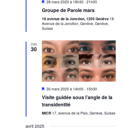
Mis
28 mars 2025 à 18h30
-
21h00
en
Groupe de Parole mars
avant
18 avenue de la Jonction, 1205 Genève
18
Avenue de la Jonction, Genève, Genève,
Suisse
DIM
30
Mis
30 mars 2025 à 14h00
-
15h30
en
Visite guidée sous l’angle de la
avant
transidentité
MICR
17, avenue de la Paix, Genève, Suisse
avril 2025