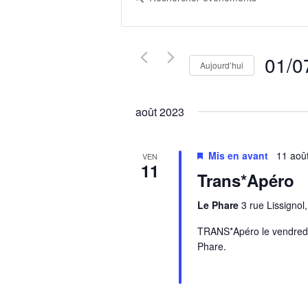
navigation
mot-
clé.
de
Rechercher
vues
Évènements
01/0
Évènements
Aujourd’hui
par
Sélectio
mot-
une
clé.
août 2023
date.
Mis en avant
11 aoû
VEN
11
Trans*Apéro
Le Phare
3 rue Lissigno
TRANS*Apéro le vendredi
Phare.