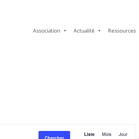
Association
Actualité
Ressources
Navigation
de
Liste
Mois
Jour
Chercher