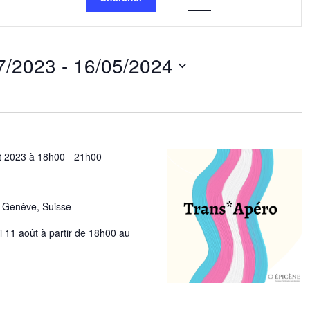
vues
Évènement
7/2023
 - 
16/05/2024
nnez
t 2023 à 18h00
-
21h00
l, Genève, Suisse
 11 août à partir de 18h00 au