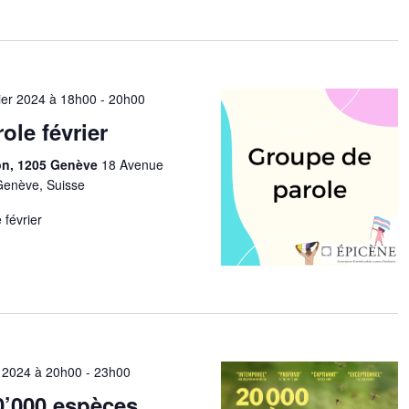
rier 2024 à 18h00
-
20h00
ole février
ion, 1205 Genève
18 Avenue
Genève, Suisse
 février
 2024 à 20h00
-
23h00
20’000 espèces