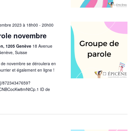
embre 2023 à 18h00
-
20h00
role novembre
ion, 1205 Genève
18 Avenue
Genève, Suisse
e de novembre se déroulera en
ourrier et également en ligne !
/j/87234347659?
CNBCocKw8mNtCp.1 ID de