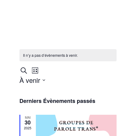
Il n’y a pas d’évènements à venir.
Recherche
Navigation
Recherche
Liste
de
et
À venir
vues
navigation
Évènement
Sélectionnez
de
une
vues
Derniers Évènements passés
date.
Évènements
MAI
30
2025