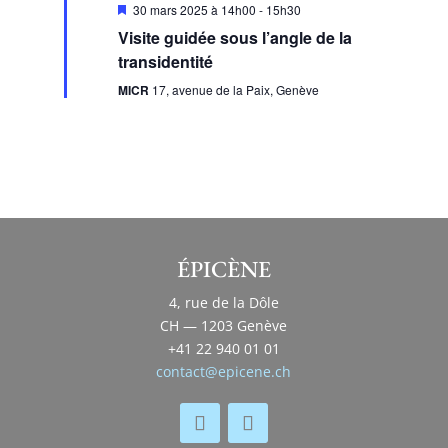
Mis
30 mars 2025 à 14h00
-
15h30
en
Visite guidée sous l’angle de la
avant
transidentité
MICR
17, avenue de la Paix, Genève
ÉPICÈNE
4, rue de la Dôle
CH — 1203 Genève
+41 22 940 01 01
contact@epicene.ch