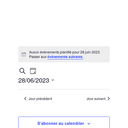
Aucun évènements planifié pour 28 juin 2023.
Notice
Passer aux
évènements suivants
.
Recherche
Navigation
Recherche
Jour
de
et
28/06/2023
vues
navigation
Évènement
Sélectionnez
de
une
vues
Jour précédent
Jour suivant
date.
Évènements
S’abonner au calendrier